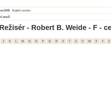
 na DVD
English version
ní zboží
Režisér - Robert B. Weide - F - c
J
K
L
M
N
O
P
Q
R
S
T
U
V
W
X
Y
Z