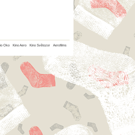
io Oko
Kino Aero
Kino Světozor
Aerofilms