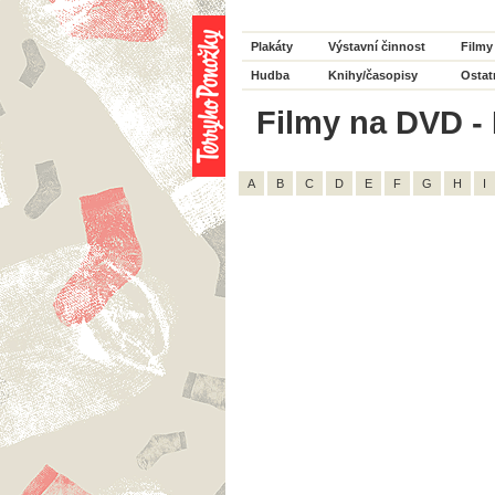
Plakáty
Výstavní činnost
Filmy
Hudba
Knihy/časopisy
Ostat
Filmy na DVD - 
A
B
C
D
E
F
G
H
I