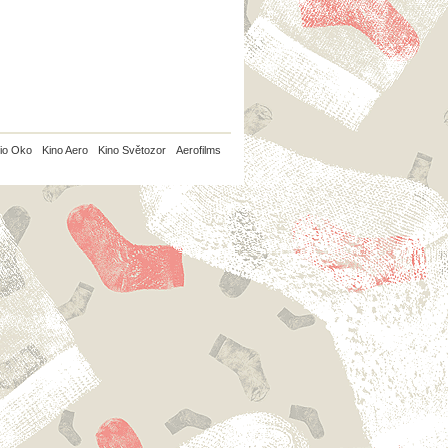
io Oko
Kino Aero
Kino Světozor
Aerofilms