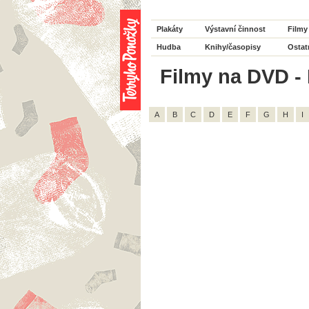
Plakáty
Výstavní činnost
Filmy
Hudba
Knihy/časopisy
Ostat
Filmy na DVD - 
A
B
C
D
E
F
G
H
I