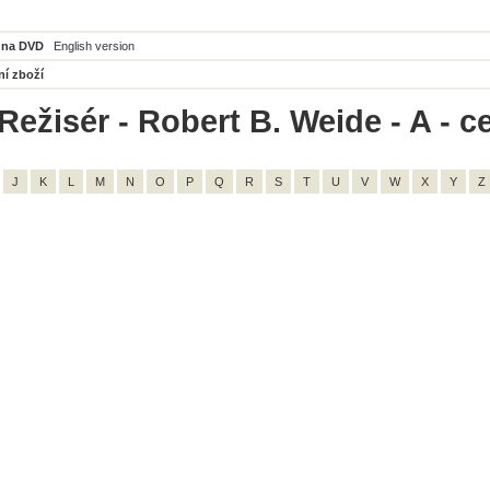
 na DVD
English version
ní zboží
Režisér - Robert B. Weide - A - c
J
K
L
M
N
O
P
Q
R
S
T
U
V
W
X
Y
Z