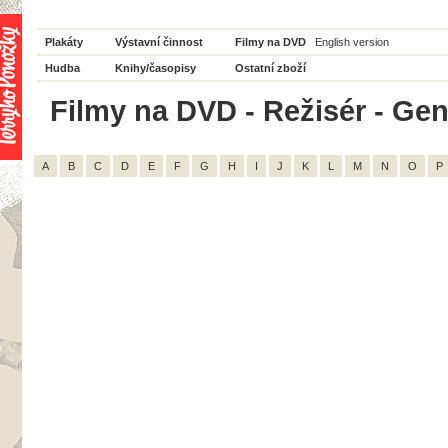
Plakáty
Výstavní činnost
Filmy na DVD
English version
Hudba
Knihy/časopisy
Ostatní zboží
Filmy na DVD - Režisér - Gen
A
B
C
D
E
F
G
H
I
J
K
L
M
N
O
P