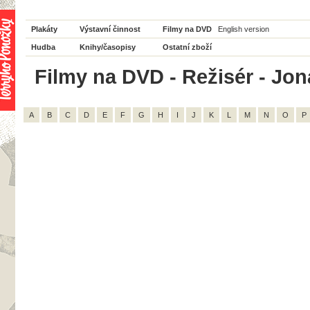
Plakáty
Výstavní činnost
Filmy na DVD
English version
Hudba
Knihy/časopisy
Ostatní zboží
Filmy na DVD - Režisér - Jo
A
B
C
D
E
F
G
H
I
J
K
L
M
N
O
P