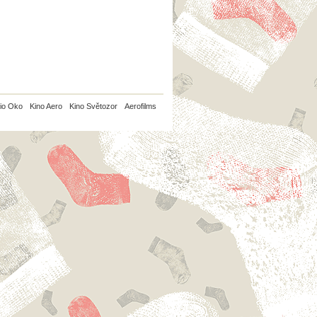
io Oko
Kino Aero
Kino Světozor
Aerofilms