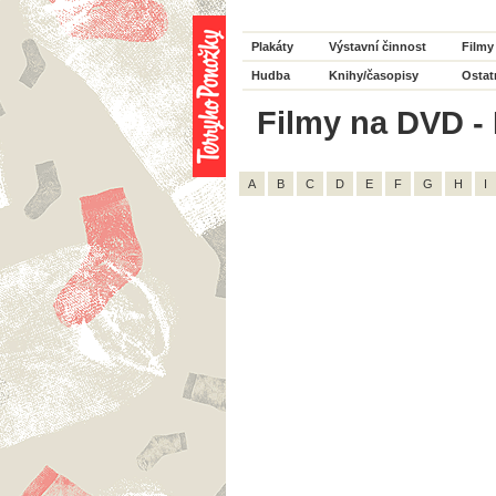
Plakáty
Výstavní činnost
Filmy
Hudba
Knihy/časopisy
Ostat
Filmy na DVD - 
A
B
C
D
E
F
G
H
I