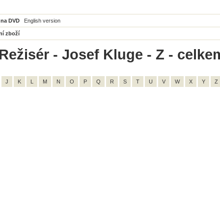
 na DVD
English version
ní zboží
Režisér - Josef Kluge - Z - celke
J
K
L
M
N
O
P
Q
R
S
T
U
V
W
X
Y
Z