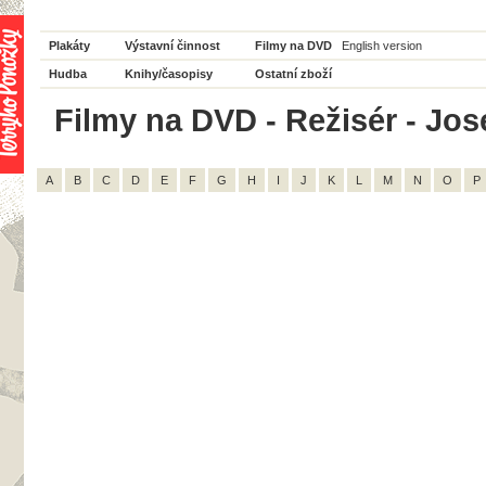
Plakáty
Výstavní činnost
Filmy na DVD
English version
Hudba
Knihy/časopisy
Ostatní zboží
Filmy na DVD - Režisér - Jose
A
B
C
D
E
F
G
H
I
J
K
L
M
N
O
P