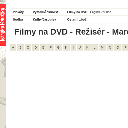
Plakáty
Výstavní činnost
Filmy na DVD
English version
Hudba
Knihy/časopisy
Ostatní zboží
Filmy na DVD - Režisér - Mar
A
B
C
D
E
F
G
H
I
J
K
L
M
N
O
P