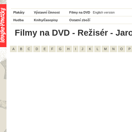
Plakáty
Výstavní činnost
Filmy na DVD
English version
Hudba
Knihy/časopisy
Ostatní zboží
Filmy na DVD - Režisér - Jaro
A
B
C
D
E
F
G
H
I
J
K
L
M
N
O
P