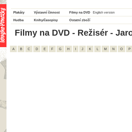
Plakáty
Výstavní činnost
Filmy na DVD
English version
Hudba
Knihy/časopisy
Ostatní zboží
Filmy na DVD - Režisér - Jar
A
B
C
D
E
F
G
H
I
J
K
L
M
N
O
P