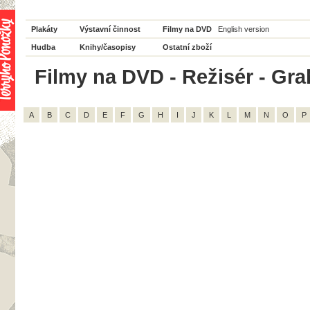
Plakáty
Výstavní činnost
Filmy na DVD
English version
Hudba
Knihy/časopisy
Ostatní zboží
Filmy na DVD - Režisér - Gra
A
B
C
D
E
F
G
H
I
J
K
L
M
N
O
P