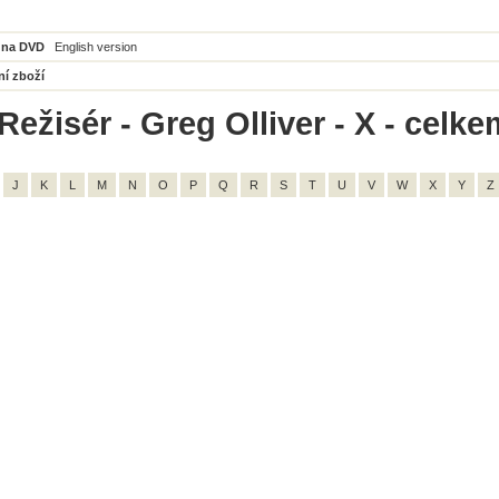
 na DVD
English version
ní zboží
ežisér - Greg Olliver - X - celke
J
K
L
M
N
O
P
Q
R
S
T
U
V
W
X
Y
Z