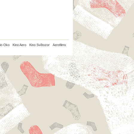
io Oko
Kino Aero
Kino Světozor
Aerofilms