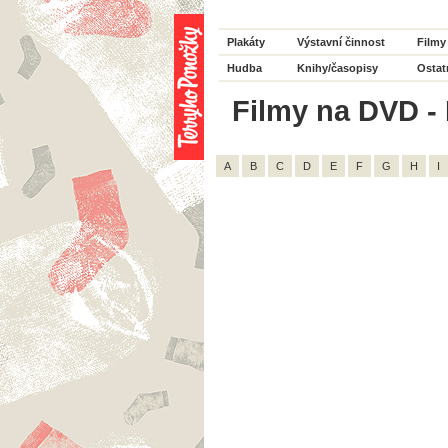
Plakáty
Výstavní činnost
Filmy
Hudba
Knihy/časopisy
Ostat
Filmy na DVD - R
A
B
C
D
E
F
G
H
I