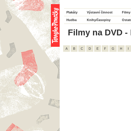
Plakáty
Výstavní činnost
Filmy
Hudba
Knihy/časopisy
Ostat
Filmy na DVD - 
A
B
C
D
E
F
G
H
I