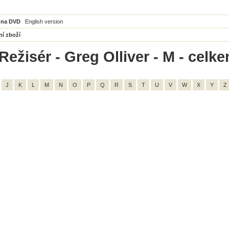
 na DVD
English version
ní zboží
Režisér - Greg Olliver - M - celke
J
K
L
M
N
O
P
Q
R
S
T
U
V
W
X
Y
Z