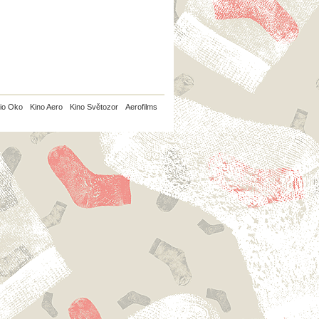
io Oko
Kino Aero
Kino Světozor
Aerofilms