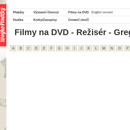
Plakáty
Výstavní činnost
Filmy na DVD
English version
Hudba
Knihy/časopisy
Ostatní zboží
Filmy na DVD - Režisér - Greg 
A
B
C
D
E
F
G
H
I
J
K
L
M
N
O
P