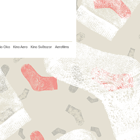
io Oko
Kino Aero
Kino Světozor
Aerofilms