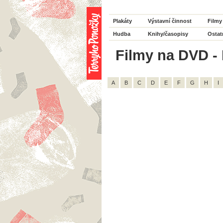
Plakáty
Výstavní činnost
Filmy
Hudba
Knihy/časopisy
Ostat
Filmy na DVD - 
A
B
C
D
E
F
G
H
I