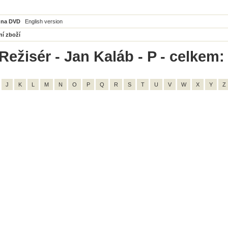
 na DVD
English version
ní zboží
Režisér - Jan Kaláb - P - celkem:
J
K
L
M
N
O
P
Q
R
S
T
U
V
W
X
Y
Z