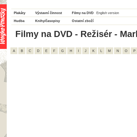
Plakáty
Výstavní činnost
Filmy na DVD
English version
Hudba
Knihy/časopisy
Ostatní zboží
Filmy na DVD - Režisér - Mar
A
B
C
D
E
F
G
H
I
J
K
L
M
N
O
P