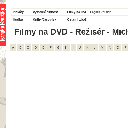
Plakáty
Výstavní činnost
Filmy na DVD
English version
Hudba
Knihy/časopisy
Ostatní zboží
Filmy na DVD - Režisér - Mic
A
B
C
D
E
F
G
H
I
J
K
L
M
N
O
P