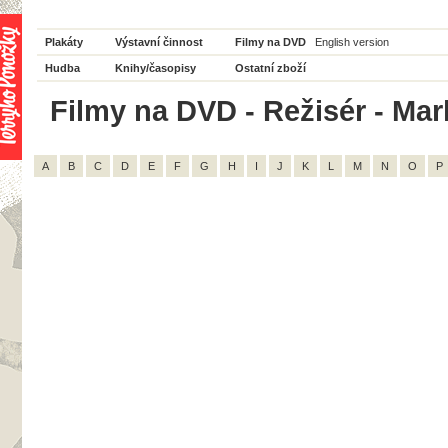
Plakáty
Výstavní činnost
Filmy na DVD
English version
Hudba
Knihy/časopisy
Ostatní zboží
Filmy na DVD - Režisér - Mark
A
B
C
D
E
F
G
H
I
J
K
L
M
N
O
P