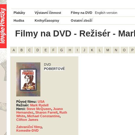
Plakáty
Výstavní činnost
Filmy na DVD
English version
Hudba
Knihy/časopisy
Ostatní zboží
Filmy na DVD - Režisér - Mark
A
B
C
D
E
F
G
H
I
J
K
L
M
N
O
P
DVD
POBERTOVÉ
Původ filmu:
USA
Režisér:
Mark Rydell
Herci:
Steve McQueen
,
Juano
Hernandez
,
Sharon Farrell
,
Ruth
White
,
Michael Constantine
,
Clifton James
Zahraniční filmy
,
Komedie-DVD