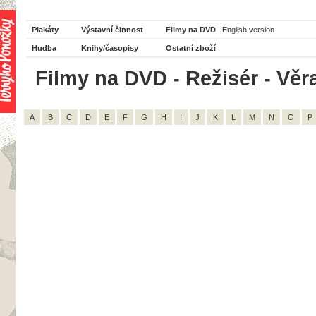
Plakáty
Výstavní činnost
Filmy na DVD
English version
Hudba
Knihy/časopisy
Ostatní zboží
Filmy na DVD - Režisér - Věra
A
B
C
D
E
F
G
H
I
J
K
L
M
N
O
P