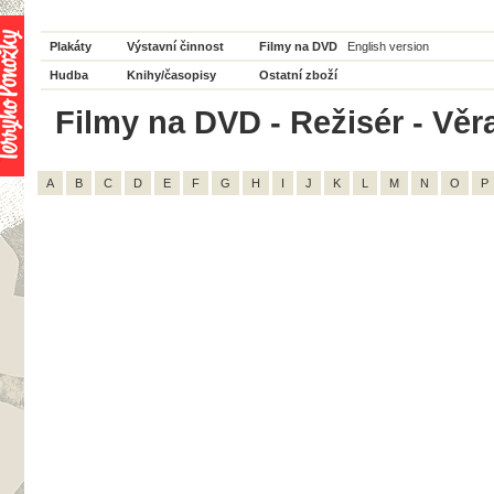
Plakáty
Výstavní činnost
Filmy na DVD
English version
Hudba
Knihy/časopisy
Ostatní zboží
Filmy na DVD - Režisér - Věra
A
B
C
D
E
F
G
H
I
J
K
L
M
N
O
P