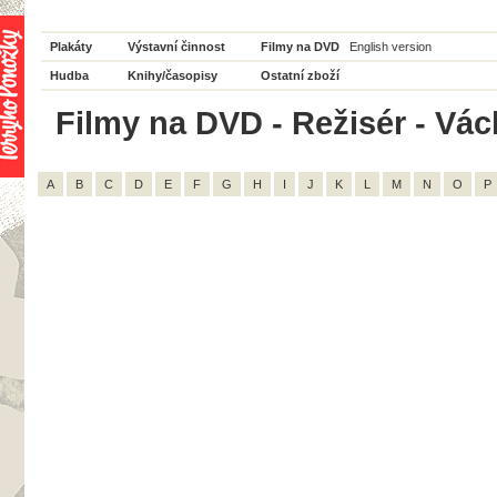
Plakáty
Výstavní činnost
Filmy na DVD
English version
Hudba
Knihy/časopisy
Ostatní zboží
Filmy na DVD - Režisér - Vác
A
B
C
D
E
F
G
H
I
J
K
L
M
N
O
P