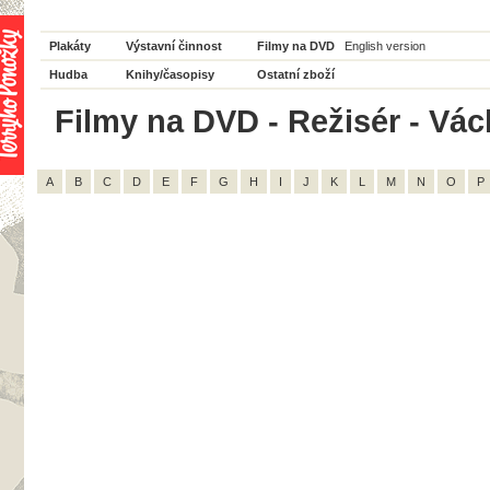
Plakáty
Výstavní činnost
Filmy na DVD
English version
Hudba
Knihy/časopisy
Ostatní zboží
Filmy na DVD - Režisér - Vác
A
B
C
D
E
F
G
H
I
J
K
L
M
N
O
P