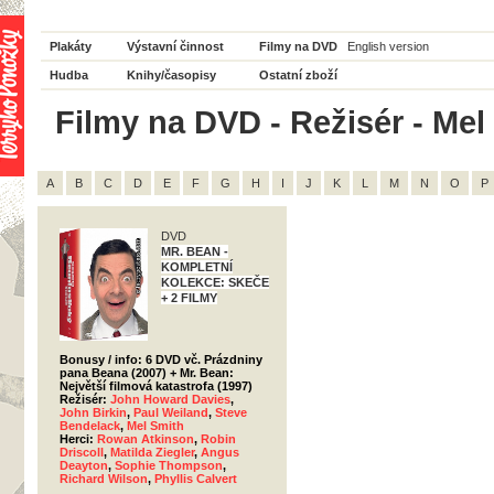
Plakáty
Výstavní činnost
Filmy na DVD
English version
Hudba
Knihy/časopisy
Ostatní zboží
Filmy na DVD - Režisér - Mel
A
B
C
D
E
F
G
H
I
J
K
L
M
N
O
P
DVD
MR. BEAN -
KOMPLETNÍ
KOLEKCE: SKEČE
+ 2 FILMY
Bonusy / info: 6 DVD vč. Prázdniny
pana Beana (2007) + Mr. Bean:
Největší filmová katastrofa (1997)
Režisér:
John Howard Davies
,
John Birkin
,
Paul Weiland
,
Steve
Bendelack
,
Mel Smith
Herci:
Rowan Atkinson
,
Robin
Driscoll
,
Matilda Ziegler
,
Angus
Deayton
,
Sophie Thompson
,
Richard Wilson
,
Phyllis Calvert