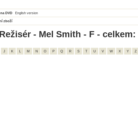
 na DVD
English version
ní zboží
Režisér - Mel Smith - F - celkem:
J
K
L
M
N
O
P
Q
R
S
T
U
V
W
X
Y
Z