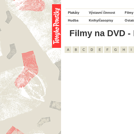
Plakáty
Výstavní činnost
Filmy
Hudba
Knihy/časopisy
Ostat
Filmy na DVD - 
A
B
C
D
E
F
G
H
I