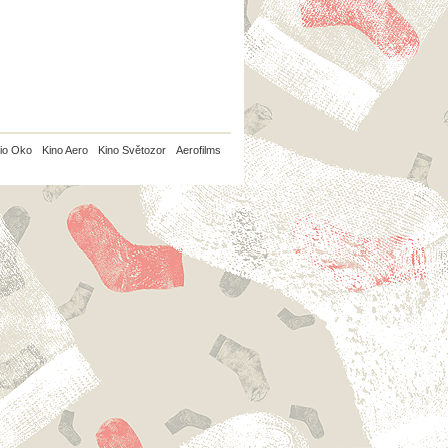
io Oko
Kino Aero
Kino Světozor
Aerofilms