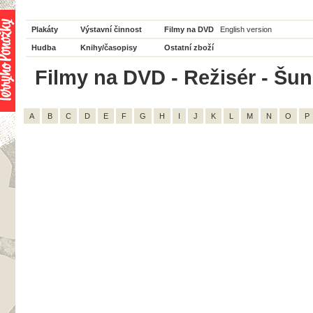
Plakáty
Výstavní činnost
Filmy na DVD
English version
Hudba
Knihy/časopisy
Ostatní zboží
Filmy na DVD - Režisér - Šund
A
B
C
D
E
F
G
H
I
J
K
L
M
N
O
P