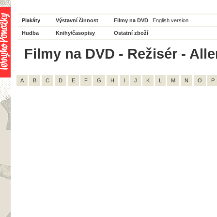
Plakáty
Výstavní činnost
Filmy na DVD
English version
Hudba
Knihy/časopisy
Ostatní zboží
Filmy na DVD - Režisér - All
A
B
C
D
E
F
G
H
I
J
K
L
M
N
O
P