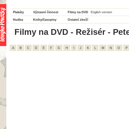
Plakáty
Výstavní činnost
Filmy na DVD
English version
Hudba
Knihy/časopisy
Ostatní zboží
Filmy na DVD - Režisér - Pet
A
B
C
D
E
F
G
H
I
J
K
L
M
N
O
P