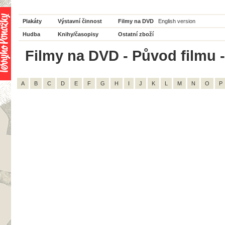
Plakáty
Výstavní činnost
Filmy na DVD
English version
Hudba
Knihy/časopisy
Ostatní zboží
Filmy na DVD - Původ filmu - 
A
B
C
D
E
F
G
H
I
J
K
L
M
N
O
P