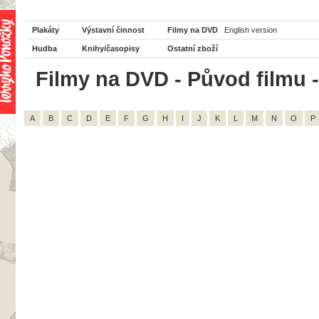
Plakáty
Výstavní činnost
Filmy na DVD
English version
Hudba
Knihy/časopisy
Ostatní zboží
Filmy na DVD - Původ filmu - 
A
B
C
D
E
F
G
H
I
J
K
L
M
N
O
P