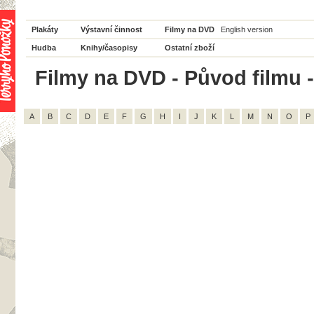
Plakáty
Výstavní činnost
Filmy na DVD
English version
Hudba
Knihy/časopisy
Ostatní zboží
Filmy na DVD - Původ filmu - 
A
B
C
D
E
F
G
H
I
J
K
L
M
N
O
P