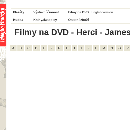
Plakáty
Výstavní činnost
Filmy na DVD
English version
Hudba
Knihy/časopisy
Ostatní zboží
Filmy na DVD - Herci - Jame
A
B
C
D
E
F
G
H
I
J
K
L
M
N
O
P