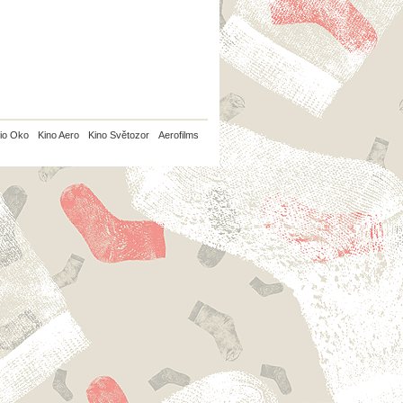
io Oko
Kino Aero
Kino Světozor
Aerofilms