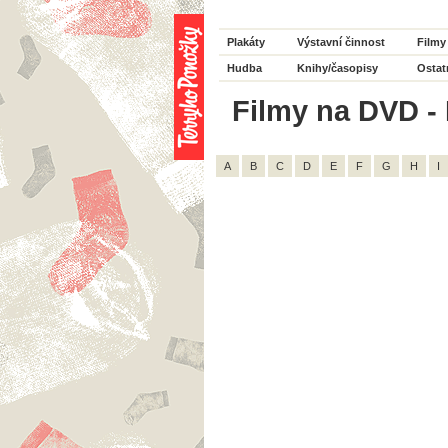
Plakáty
Výstavní činnost
Filmy
Hudba
Knihy/časopisy
Ostat
Filmy na DVD -
A
B
C
D
E
F
G
H
I