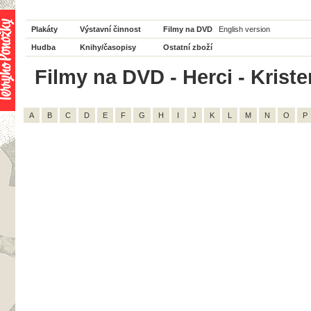
Plakáty
Výstavní činnost
Filmy na DVD
English version
Hudba
Knihy/časopisy
Ostatní zboží
Filmy na DVD - Herci - Kriste
A
B
C
D
E
F
G
H
I
J
K
L
M
N
O
P