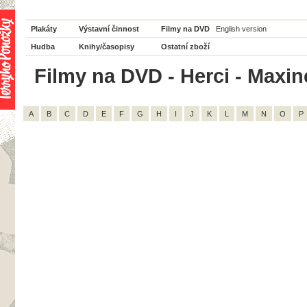
Plakáty
Výstavní činnost
Filmy na DVD
English version
Hudba
Knihy/časopisy
Ostatní zboží
Filmy na DVD - Herci - Maxin
A
B
C
D
E
F
G
H
I
J
K
L
M
N
O
P