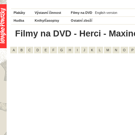
Plakáty
Výstavní činnost
Filmy na DVD
English version
Hudba
Knihy/časopisy
Ostatní zboží
Filmy na DVD - Herci - Maxin
A
B
C
D
E
F
G
H
I
J
K
L
M
N
O
P