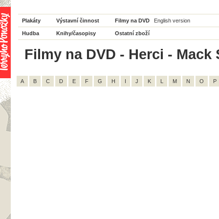
Plakáty
Výstavní činnost
Filmy na DVD
English version
Hudba
Knihy/časopisy
Ostatní zboží
Filmy na DVD - Herci - Mack 
A
B
C
D
E
F
G
H
I
J
K
L
M
N
O
P