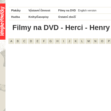
Plakáty
Výstavní činnost
Filmy na DVD
English version
Hudba
Knihy/časopisy
Ostatní zboží
Filmy na DVD - Herci - Henry
A
B
C
D
E
F
G
H
I
J
K
L
M
N
O
P