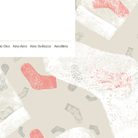
io Oko
Kino Aero
Kino Světozor
Aerofilms