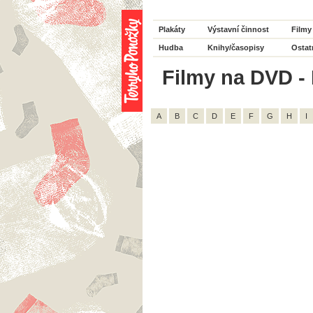
Plakáty
Výstavní činnost
Filmy
Hudba
Knihy/časopisy
Ostat
Filmy na DVD - H
A
B
C
D
E
F
G
H
I