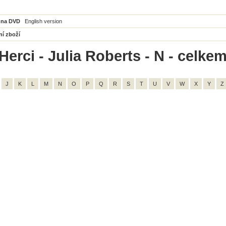
 na DVD
English version
ní zboží
erci - Julia Roberts - N - celkem
J
K
L
M
N
O
P
Q
R
S
T
U
V
W
X
Y
Z