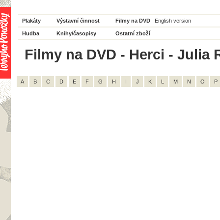
Plakáty
Výstavní činnost
Filmy na DVD
English version
Hudba
Knihy/časopisy
Ostatní zboží
Filmy na DVD - Herci - Julia 
A
B
C
D
E
F
G
H
I
J
K
L
M
N
O
P