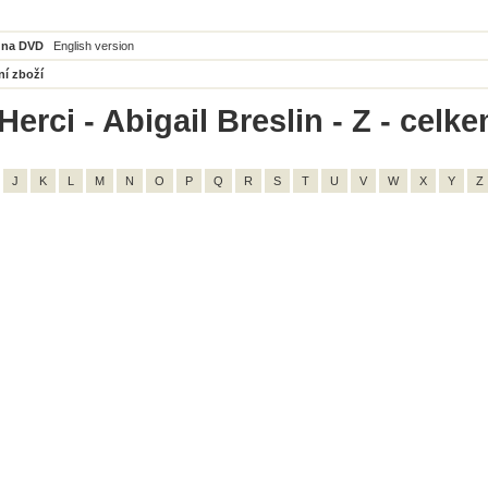
 na DVD
English version
ní zboží
erci - Abigail Breslin - Z - celke
J
K
L
M
N
O
P
Q
R
S
T
U
V
W
X
Y
Z