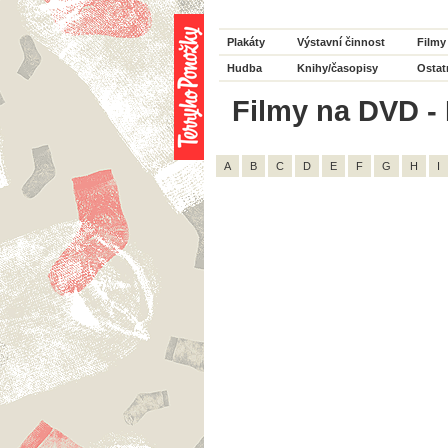
Plakáty
Výstavní činnost
Filmy
Hudba
Knihy/časopisy
Ostat
Filmy na DVD - H
A
B
C
D
E
F
G
H
I