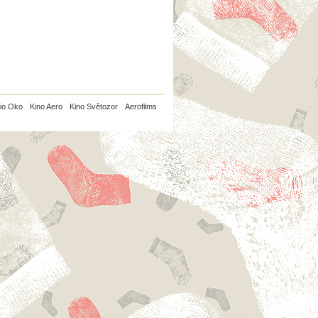
io Oko
Kino Aero
Kino Světozor
Aerofilms