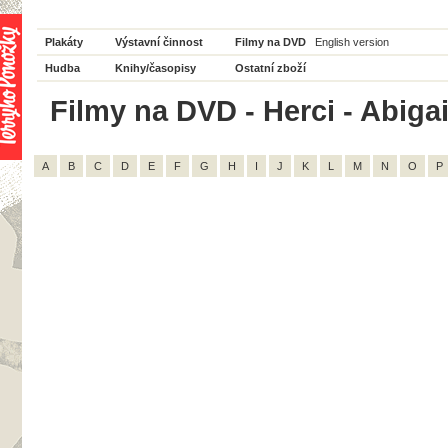
Plakáty
Výstavní činnost
Filmy na DVD
English version
Hudba
Knihy/časopisy
Ostatní zboží
Filmy na DVD - Herci - Abigail
A
B
C
D
E
F
G
H
I
J
K
L
M
N
O
P