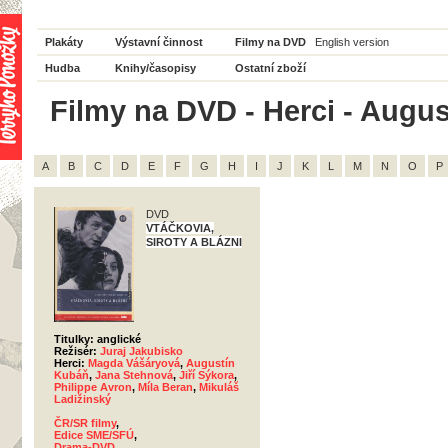
Plakáty
Výstavní činnost
Filmy na DVD
English version
Hudba
Knihy/časopisy
Ostatní zboží
Filmy na DVD - Herci - Augus
A
B
C
D
E
F
G
H
I
J
K
L
M
N
O
P
DVD
VTÁČKOVIA,
SIROTY A BLÁZNI
Titulky: anglické
Režisér:
Juraj Jakubisko
Herci:
Magda Vášáryová
,
Augustín
Kubáň
,
Jana Stehnová
,
Jiří Sýkora
,
Philippe Avron
,
Míla Beran
,
Mikuláš
Ladižinský
ČR/SR filmy
,
Edice SME/SFÚ
,
Drama-DVD