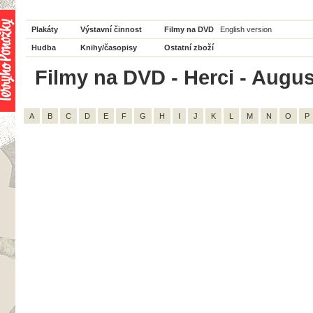
Plakáty
Výstavní činnost
Filmy na DVD
English version
Hudba
Knihy/časopisy
Ostatní zboží
Filmy na DVD - Herci - Augus
A
B
C
D
E
F
G
H
I
J
K
L
M
N
O
P