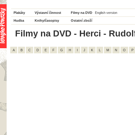
Plakáty
Výstavní činnost
Filmy na DVD
English version
Hudba
Knihy/časopisy
Ostatní zboží
Filmy na DVD - Herci - Rudolf
A
B
C
D
E
F
G
H
I
J
K
L
M
N
O
P