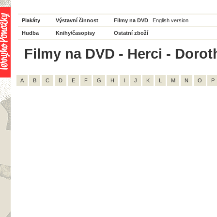
Plakáty
Výstavní činnost
Filmy na DVD
English version
Hudba
Knihy/časopisy
Ostatní zboží
Filmy na DVD - Herci - Dorot
A
B
C
D
E
F
G
H
I
J
K
L
M
N
O
P