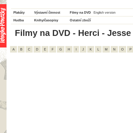
Plakáty
Výstavní činnost
Filmy na DVD
English version
Hudba
Knihy/časopisy
Ostatní zboží
Filmy na DVD - Herci - Jesse
A
B
C
D
E
F
G
H
I
J
K
L
M
N
O
P