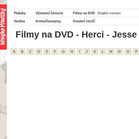
Plakáty
Výstavní činnost
Filmy na DVD
English version
Hudba
Knihy/časopisy
Ostatní zboží
Filmy na DVD - Herci - Jesse
A
B
C
D
E
F
G
H
I
J
K
L
M
N
O
P