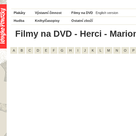
Plakáty
Výstavní činnost
Filmy na DVD
English version
Hudba
Knihy/časopisy
Ostatní zboží
Filmy na DVD - Herci - Marion
A
B
C
D
E
F
G
H
I
J
K
L
M
N
O
P