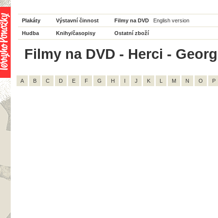
Plakáty
Výstavní činnost
Filmy na DVD
English version
Hudba
Knihy/časopisy
Ostatní zboží
Filmy na DVD - Herci - Georg
A
B
C
D
E
F
G
H
I
J
K
L
M
N
O
P