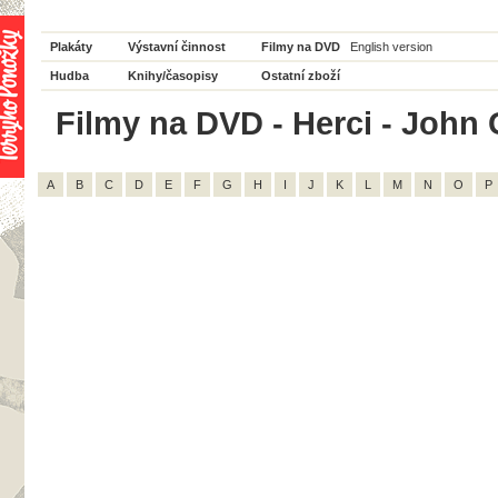
Plakáty
Výstavní činnost
Filmy na DVD
English version
Hudba
Knihy/časopisy
Ostatní zboží
Filmy na DVD - Herci - John G
A
B
C
D
E
F
G
H
I
J
K
L
M
N
O
P